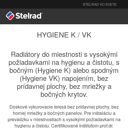
STELRAD VO SVETE
Radiátory
O nás
HYGIENE K / VK
Na stiahnutie
Radiátory do miestnosti s vysokými
požiadavkami na hygienu a čistotu, s
Pozrite
bočným (Hygiene K) alebo spodným
(Hygiene VK) napojením, bez
Kontakt
prídavnej plochy, bez mriežky a
bočných krytov.
Doskové vykurovacie telesá bez prídavnej plochy, bez
hornej mriežky a bočných panelov. Pre inštaláciu a
prevádzku v miestnostiach s vysokými požiadavkami na
hygienu a čistotu. Certifikované Inštitútom prof.dr.