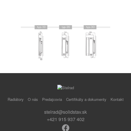
Radiátory
O nás
Predajcovia
Certifikáty a dokumenty
Kontakt
stelrad@solidstav.sk
+421 915 937 402