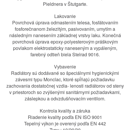
Pieldnera v Štutgarte.
Lakovanie
Povrchová úprava odmastením telesa, fosfátovaním
fosforečnanom železitým, pasivovaním, umytím a
následným nanesením základnej vrstvy laku. Konečná
povrchová úprava epoxy-polyesterovým práškovým
povlakom elektrostaticky naneseným a vypáleným,
farebný odtieň biela Stelrad 9016.
Vybavenie
Radiátory sú dodávané so špeciálnymi hygienickými
závesmi typu Monclac, ktoré spĺňajú požiadavku
zachovania dostatočnej vzdia- lenosti radiátorov od steny
v priestoroch so zvýšenými sanitárnymi požiadavkami,
záslepkou a odvzdušňovacím ventilom.
Kontrola kvality a záruka
Riadenie kvality podľa EN ISO 9001
Tepelný výkon je overený podľa EN 442
Typy : 10/20/30